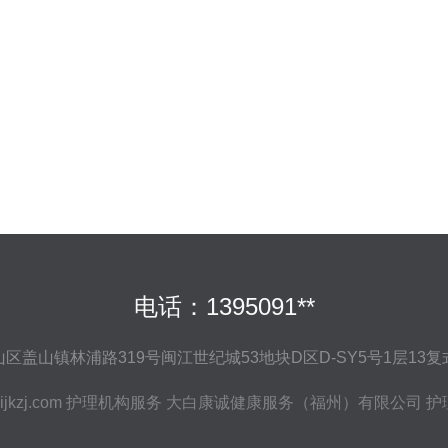
电话：1395091**
区盖山镇林浦路319号闽江世纪城53地块D区D-SY5号1层13
jkzj.com
护理机构服务
大白康诚健康服务（福州）有限公司
护