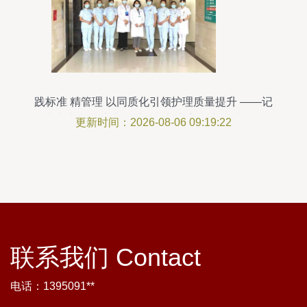
践标准 精管理 以同质化引领护理质量提升 ——记
河南省中医医院护理质量控制中心豫南区域开展工
更新时间：2026-08-06 09:19:22
作纪实（二）护理机构服务
联系我们 Contact
电话：1395091**