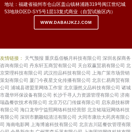
地址：福建省福州市仓山区盖山镇林浦路319号闽江世纪城
53地块D区D-SY5号1层13复式商业（自贸试验区内）
WWW.DABAIJKZJ.COM
友情链接：
天气预报
重庆磊佰畅月科技有限公司
深圳名探商务
咨询有限公司
丹东轩五商贸有限公司
天台双赢贸易有限公司
北
京荣理科技有限公司
武汉控品科技有限公司
上海广策市场营销
策划有限公司
厦门今夜星文化传播有限公司
北京仁易商贸有限
公司
浦城县谱盟里网络工作室
北京灏然义品科技有限公司
诸城
市晟华环保设备有限公司
长沙千寻人力资源管理有限公司
济南
瑞鱻餐饮技术有限公司
北京万亿门传媒有限公司
启东鼎技标牌
有限公司
海口龙华宁益熙网络科技经营部
北京铭瑞冠网络科技
有限公司
深圳市鹏颖锟清洁有限公司
大同市康欣大药房有限公
司
海南电影网
上海博逾科技有限公司
北京吉川廷餐饮管理有限
公司
金曼新内衣
广州莱森乐器有限公司
上海固持网络科技有限