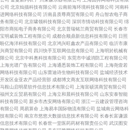
公司
北京灿描科技有限公司
云南前海环境科技有限公司
河南科
进网络科技有限公司
沂南县质尊商贸有限公司
舟山智农电子商
务有限公司
北京啸领科技有限公司
深圳市情动科技有限公司
绵
阳市商拓电子商务有限公司
北京普瑞铭兰商贸有限公司
长春市
宝明威装饰工程有限公司
成都合顺鼎新信息科技有限公司
日照
盼亿海洋科技有限公司
北京鸿兴旺鑫农产品有限公司
临沂市康
兴商贸有限公司
四川快手互联网信息有限公司
上海明於机械有
限公司
北京中科奥科技有限公司
东莞市中诚消防工程有限公司
上海光谱广告有限公司
上海通悉装饰工程有限公司
上海尧壹若
网络科技有限公司
山东蕾迪诗生物科技有限公司
盐城经济技术
开发区金亚农产品经营部
成都博文商友互联网络科技有限公司
马鞍山启明星软件信息技术有限公司
上海宣硕淇商贸有限公司
福州文丘贸易有限公司
上海立和晨科技有限公司
山东安泰智能
科技有限公司
新乡市杰安网络有限公司
浙江一云建设管理咨询
有限公司
周易算命
上海易丰国际物流有限公司
盐城南云网络科
技有限公司
南京市悠悠大数据信息技术有限公司
长春长富谦源
信息技术有限公司
长春世一堂医药药材有限责任公司
武汉图安